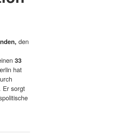
nden,
den
einen
33
rlin hat
durch
 Er sorgt
politische