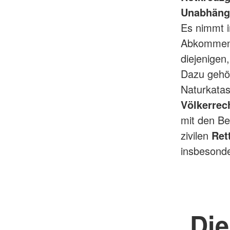
Unabhängig
Es nimmt i
Abkommen 
diejenigen
Dazu gehö
Naturkatas
Völkerrec
mit den B
zivilen
Ret
insbesond
Die