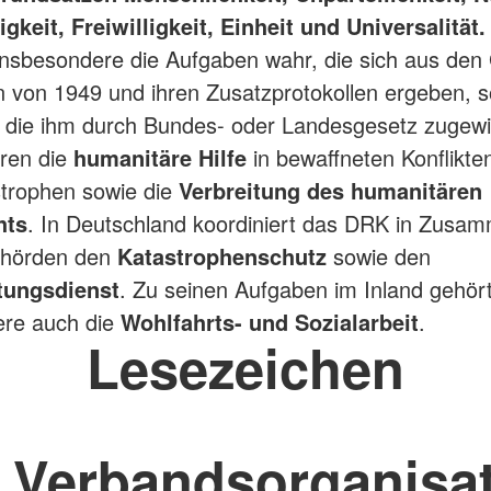
keit, Freiwilligkeit, Einheit und Universalität.
nsbesondere die Aufgaben wahr, die sich aus den
von 1949 und ihren Zusatzprotokollen ergeben, s
, die ihm durch Bundes- oder Landesgesetz zugewi
ren die
humanitäre Hilfe
in bewaffneten Konflikte
trophen sowie die
Verbreitung des humanitären
hts
. In Deutschland koordiniert das DRK in Zusam
ehörden den
Katastrophenschutz
sowie den
tungsdienst
. Zu seinen Aufgaben im Inland gehör
ere auch die
Wohlfahrts- und Sozialarbeit
.
Lesezeichen
 Verbandsorganisa