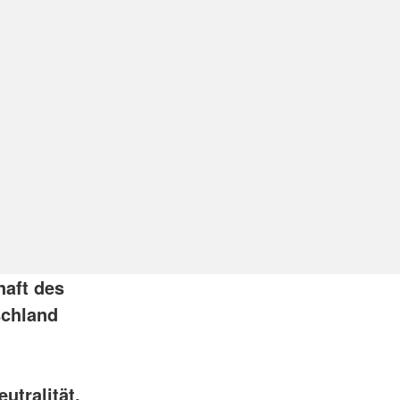
haft des
schland
utralität,