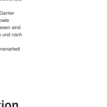
 Genfer
owie
esen sind.
n und nach
menarbeit
t
tion