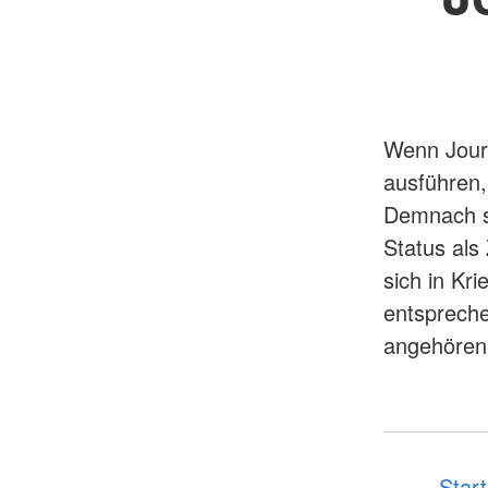
Wenn Journ
ausführen, 
Demnach si
Status als 
sich in Kr
entspreche
angehören, 
Start