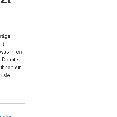
träge
I).
 was ihren
. Damit sie
 ihnen ein
 sie
enfer