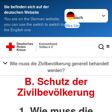
Sie befinden sich auf der
Sprache wechseln zu
deutschen Website
You are on the German website,
you can use the switch to switch to
Alles klar
the English one
Kreisverband
Soltau e.V.
Wie muss die Zivilbevölkerung generell behandelt
werden?
B. Schutz der
Zivilbevölkerung
1. Wie muss die