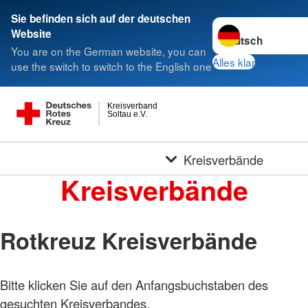
Sie befinden sich auf der deutschen
Sprache wechseln 
Website
You are on the German website, you can
Alles klar
use the switch to switch to the English one
Kreisverband
Soltau e.V.
Kreisverbände
Kreisverbände
Rotkreuz Kreisverbände
Bitte klicken Sie auf den Anfangsbuchstaben des
gesuchten Kreisverbandes.