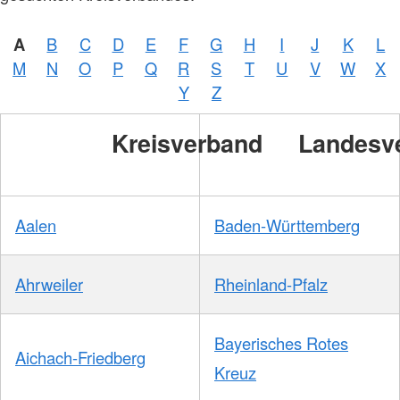
A
B
C
D
E
F
G
H
I
J
K
L
M
N
O
P
Q
R
S
T
U
V
W
X
Y
Z
Kreisverband
Landesv
Aalen
Baden-Württemberg
Ahrweiler
Rheinland-Pfalz
Bayerisches Rotes
Aichach-Friedberg
Kreuz