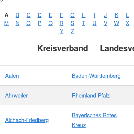
A
B
C
D
E
F
G
H
I
J
K
L
M
N
O
P
Q
R
S
T
U
V
W
X
Y
Z
Kreisverband
Landesv
Aalen
Baden-Württemberg
Ahrweiler
Rheinland-Pfalz
Bayerisches Rotes
Aichach-Friedberg
Kreuz