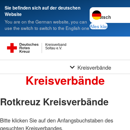
Sie befinden sich auf der deutschen
Sprache wechseln 
Website
You are on the German website, you can
Alles klar
use the switch to switch to the English one
Kreisverband
Soltau e.V.
Kreisverbände
Kreisverbände
Rotkreuz Kreisverbände
Bitte klicken Sie auf den Anfangsbuchstaben des
gesuchten Kreisverbandes.