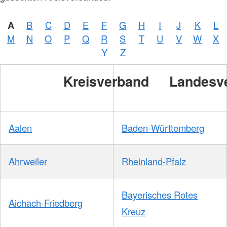
A
B
C
D
E
F
G
H
I
J
K
L
M
N
O
P
Q
R
S
T
U
V
W
X
Y
Z
Kreisverband
Landesv
Aalen
Baden-Württemberg
Ahrweiler
Rheinland-Pfalz
Bayerisches Rotes
Aichach-Friedberg
Kreuz