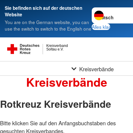
Sie befinden sich auf der deutschen
Sprache wechseln 
Website
You are on the German website, you can
Alles klar
use the switch to switch to the English one
Kreisverband
Soltau e.V.
Kreisverbände
Kreisverbände
Rotkreuz Kreisverbände
Bitte klicken Sie auf den Anfangsbuchstaben des
gesuchten Kreisverbandes.