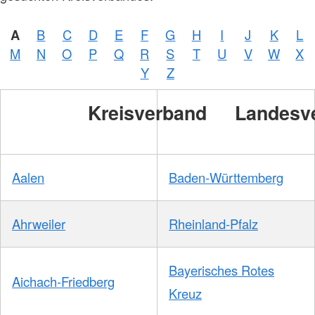
A
B
C
D
E
F
G
H
I
J
K
L
M
N
O
P
Q
R
S
T
U
V
W
X
Y
Z
Kreisverband
Landesv
Aalen
Baden-Württemberg
Ahrweiler
Rheinland-Pfalz
Bayerisches Rotes
Aichach-Friedberg
Kreuz