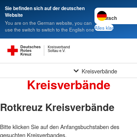
Sie befinden sich auf der deutschen
Sprache wechseln 
Website
You are on the German website, you can
Alles klar
use the switch to switch to the English one
Kreisverband
Soltau e.V.
Kreisverbände
Kreisverbände
Rotkreuz Kreisverbände
Bitte klicken Sie auf den Anfangsbuchstaben des
gesuchten Kreisverbandes.