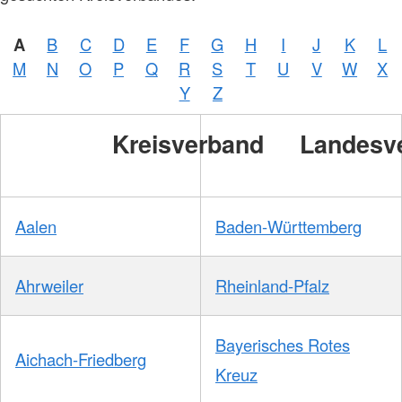
A
B
C
D
E
F
G
H
I
J
K
L
M
N
O
P
Q
R
S
T
U
V
W
X
Y
Z
Kreisverband
Landesv
Aalen
Baden-Württemberg
Ahrweiler
Rheinland-Pfalz
Bayerisches Rotes
Aichach-Friedberg
Kreuz