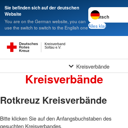
Sie befinden sich auf der deutschen
Sprache wechseln 
Website
You are on the German website, you can
Alles klar
use the switch to switch to the English one
Kreisverband
Soltau e.V.
Kreisverbände
Kreisverbände
Rotkreuz Kreisverbände
Bitte klicken Sie auf den Anfangsbuchstaben des
gesuchten Kreisverbandes.