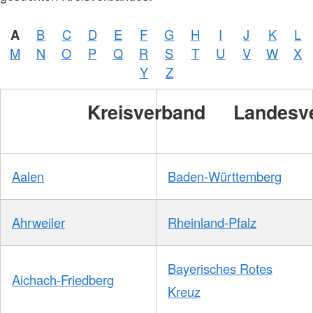
A
B
C
D
E
F
G
H
I
J
K
L
M
N
O
P
Q
R
S
T
U
V
W
X
Y
Z
Kreisverband
Landesv
Aalen
Baden-Württemberg
Ahrweiler
Rheinland-Pfalz
Bayerisches Rotes
Aichach-Friedberg
Kreuz