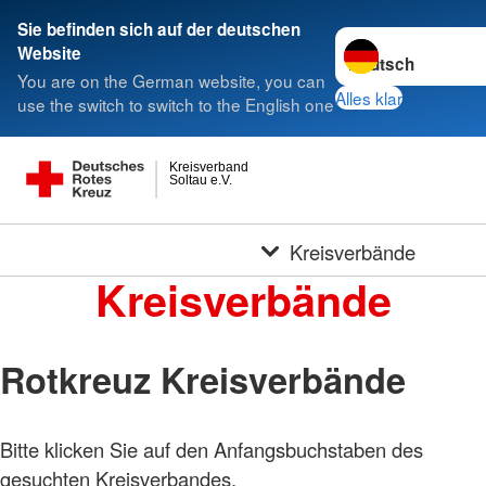
Sie befinden sich auf der deutschen
Sprache wechseln 
Website
You are on the German website, you can
Alles klar
use the switch to switch to the English one
Kreisverband
Soltau e.V.
Kreisverbände
Kreisverbände
Rotkreuz Kreisverbände
Bitte klicken Sie auf den Anfangsbuchstaben des
gesuchten Kreisverbandes.