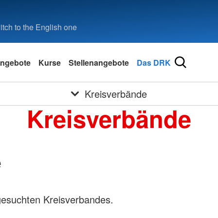
tch to the English one
ngebote
Kurse
Stellenangebote
Das DRK
Kreisverbände
Kreisverbände
e
gesuchten Kreisverbandes.