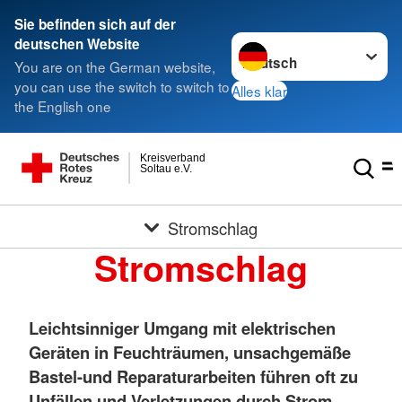
Sie befinden sich auf der
Sprache wechseln zu
deutschen Website
You are on the German website,
you can use the switch to switch to
Alles klar
the English one
Kreisverband
Soltau e.V.
Stromschlag
Stromschlag
Leichtsinniger Umgang mit elektrischen
Geräten in Feuchträumen, unsachgemäße
Bastel-und Reparaturarbeiten führen oft zu
Unfällen und Verletzungen durch Strom.