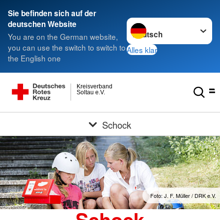
Sie befinden sich auf der
Sprache wechseln zu
deutschen Website
You are on the German website,
you can use the switch to switch to
Alles klar
the English one
Kreisverband
Soltau e.V.
Schock
Foto: J. F. Müller / DRK e.V.
Schock