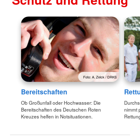
Foto: A. Zelck / DRKS
Bereitschaften
Rett
Ob Großunfall oder Hochwasser: Die
Durchsc
Bereitschaften des Deutschen Roten
nimmt p
Kreuzes helfen in Notsituationen.
Rettun