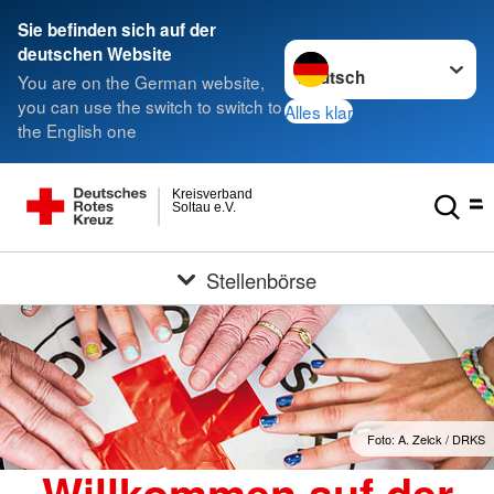
Sie befinden sich auf der
Sprache wechseln zu
deutschen Website
You are on the German website,
you can use the switch to switch to
Alles klar
the English one
Kreisverband
Soltau e.V.
Stellenbörse
Foto: A. Zelck / DRKS
Willkommen auf der