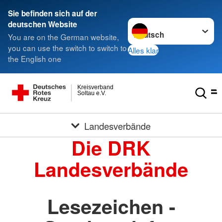
Sie befinden sich auf der
Sprache wechseln zu
deutschen Website
You are on the German website,
you can use the switch to switch to
Alles klar
the English one
Kreisverband
Soltau e.V.
Landesverbände
Die DRK
Landesverbände
Lesezeichen -