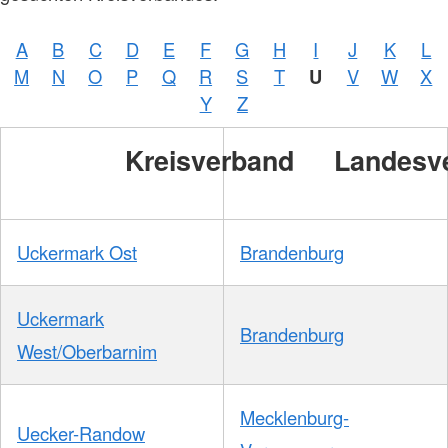
A
B
C
D
E
F
G
H
I
J
K
L
M
N
O
P
Q
R
S
T
U
V
W
X
Y
Z
Kreisverband
Landesv
Uckermark Ost
Brandenburg
Uckermark
Brandenburg
West/Oberbarnim
Mecklenburg-
Uecker-Randow