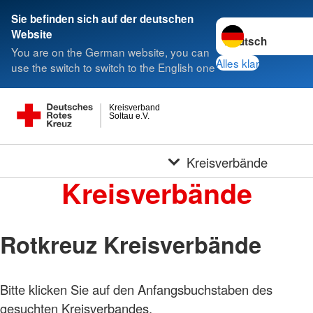
Sie befinden sich auf der deutschen
Sprache wechseln 
Website
You are on the German website, you can
Alles klar
use the switch to switch to the English one
Kreisverband
Soltau e.V.
Kreisverbände
Kreisverbände
Rotkreuz Kreisverbände
Bitte klicken Sie auf den Anfangsbuchstaben des
gesuchten Kreisverbandes.