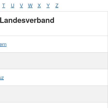
T
U
V
W
X
Y
Z
Landesverband
ern
uz