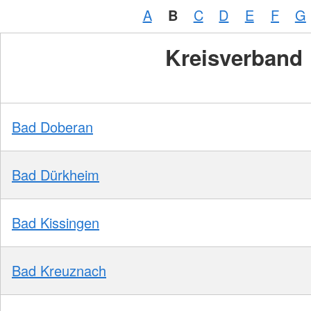
A
B
C
D
E
F
G
Kreisverband
Bad Doberan
Bad Dürkheim
Bad Kissingen
Bad Kreuznach