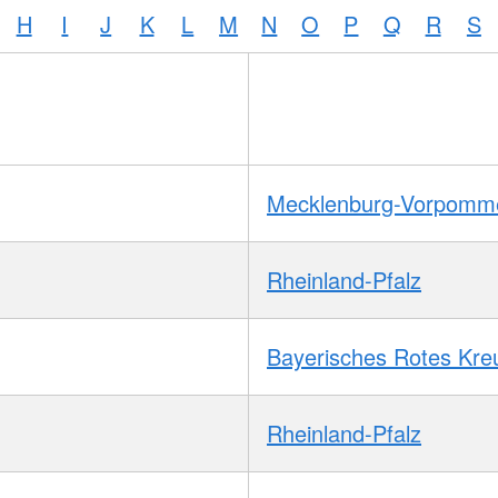
H
I
J
K
L
M
N
O
P
Q
R
S
Mecklenburg-Vorpomm
Rheinland-Pfalz
Bayerisches Rotes Kre
Rheinland-Pfalz