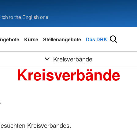
tch to the English one
ngebote
Kurse
Stellenangebote
Das DRK
Kreisverbände
Kreisverbände
e
gesuchten Kreisverbandes.