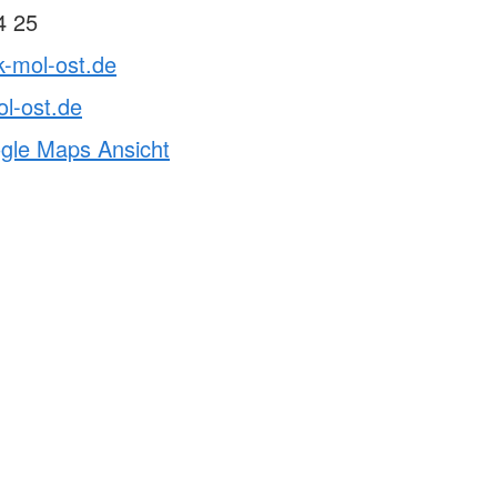
4 25
k-mol-ost.de
l-ost.de
ogle Maps Ansicht