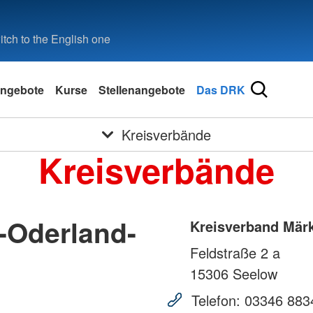
tch to the English one
ngebote
Kurse
Stellenangebote
Das DRK
Kreisverbände
Kreisverbände
-Oderland-
Kreisverband Märk
Feldstraße 2 a
15306
Seelow
Telefon:
03346 883