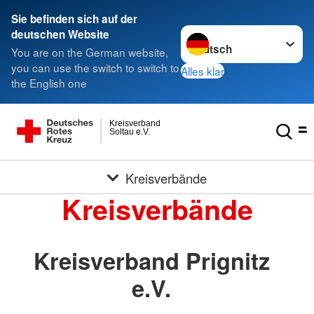
Sie befinden sich auf der
Sprache wechseln zu
deutschen Website
You are on the German website,
you can use the switch to switch to
Alles klar
the English one
Kreisverband
Soltau e.V.
Kreisverbände
Kreisverbände
Kreisverband Prignitz
e.V.