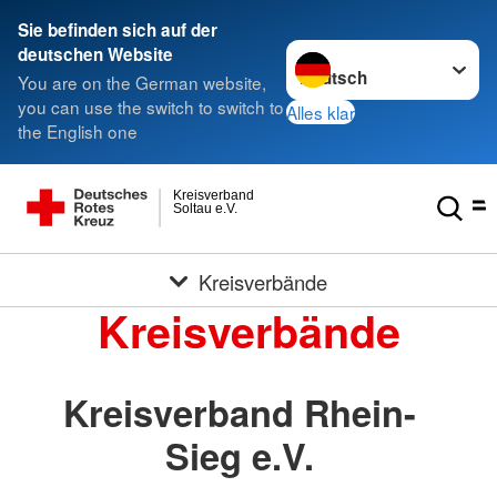
Sie befinden sich auf der
Sprache wechseln zu
deutschen Website
You are on the German website,
you can use the switch to switch to
Alles klar
the English one
Kreisverband
Soltau e.V.
Kreisverbände
Kreisverbände
Kreisverband Rhein-
Sieg e.V.