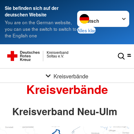
Sie befinden sich auf der
Sprache wechseln zu
deutschen Website
You are on the German website,
you can use the switch to switch to
Alles klar
the English one
Kreisverband
Soltau e.V.
Kreisverbände
Kreisverbände
Kreisverband Neu-Ulm