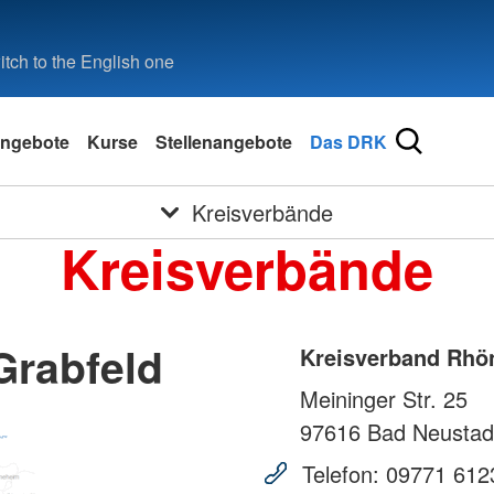
tch to the English one
ngebote
Kurse
Stellenangebote
Das DRK
Kreisverbände
Kreisverbände
Grabfeld
Kreisverband Rhö
Meininger Str. 25
97616
Bad Neustad
Telefon:
09771 612