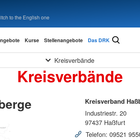
tch to the English one
ngebote
Kurse
Stellenangebote
Das DRK
Kreisverbände
Kreisverbände
berge
Kreisverband Haß
Industriestr. 20
97437
Haßfurt
Telefon:
09521 955