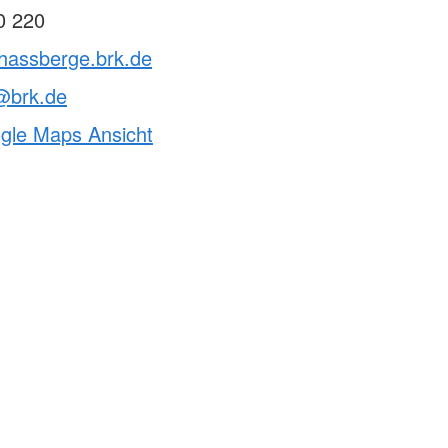
0 220
vhassberge.brk.de
@brk.de
ogle Maps Ansicht