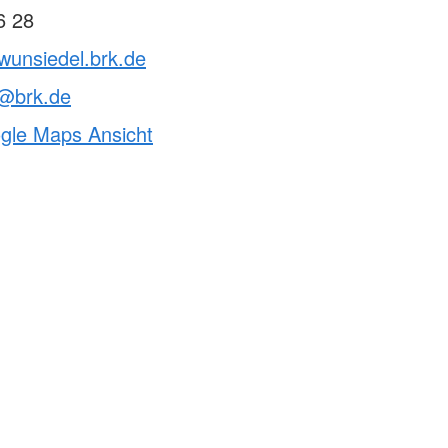
6 28
wunsiedel.brk.de
n@brk.de
ogle Maps Ansicht