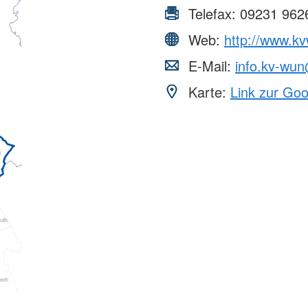
Telefax:
09231 962
Web:
http://www.kv
E-Mail:
info.kv-wu
Karte:
Link zur Go