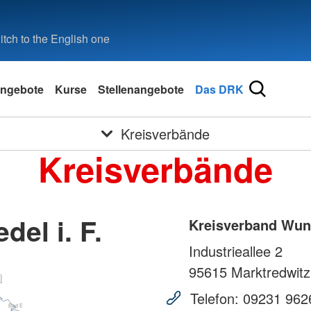
tch to the English one
ngebote
Kurse
Stellenangebote
Das DRK
Kreisverbände
Kreisverbände
el i. F.
Kreisverband Wuns
Industrieallee 2
95615
Marktredwitz
Telefon:
09231 962