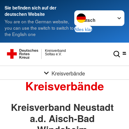
Sie befinden sich auf der
Sprache wechseln zu
deutschen Website
You are on the German website,
you can use the switch to switch to
Alles klar
the English one
Kreisverband
Soltau e.V.
Kreisverbände
Kreisverbände
Kreisverband Neustadt
a.d. Aisch-Bad