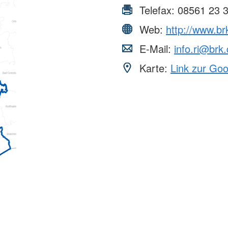
Telefax:
08561 23 
Web:
http://www.brk
E-Mail:
info.ri@brk
Karte:
Link zur Go