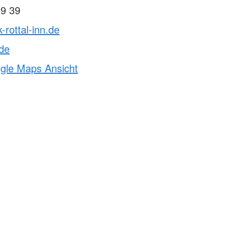
39 39
-rottal-inn.de
.de
ogle Maps Ansicht