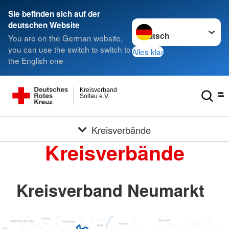
Sie befinden sich auf der
Sprache wechseln zu
deutschen Website
You are on the German website,
you can use the switch to switch to
Alles klar
the English one
Kreisverband
Soltau e.V.
Kreisverbände
Kreisverbände
Kreisverband Neumarkt