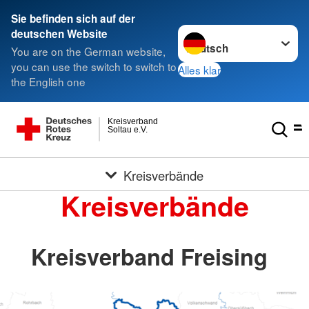
Sie befinden sich auf der
Sprache wechseln zu
deutschen Website
You are on the German website,
you can use the switch to switch to
Alles klar
the English one
Kreisverband
Soltau e.V.
Kreisverbände
Kreisverbände
Kreisverband Freising